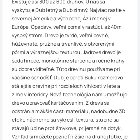
Existuje asi 300 až 600 druhov. U nás sa
vyskytuje Dub letný a Dub zimný. Najviac rastie v
severnej Amerike a východnej Ázii menej v
Európe. Opadavý, veľmi pomaly rastúci, až 40m
vysoký strom. Drevo je tvrdé, veľmi pevné,
húževnaté, pružné a trvanlivé, s otvorenými
pórmi a výraznejšou textúrou. Jadrové drevo je
šedo hnedé, monotónne sfarbené a ročné kruhy
sú dobre viditeľné. Túto drevinu používame pri
väčšine schodíšť. Dub je oproti Buku rozmerovo
stálejšia drevina pri rozdieloch vlhkosti v lete a
zime v interiéry. Nová technológia nám umožňuje
drevo upravovať kartáčovaním. Z dreva sa
odstránia mäkšie časti materiálu, nadobudne 3D
efekt, nádherne sa vykreslí textúra, stupne sa
stávajú úplne protišmykové, príjemné na dotyk.
Vzhľad si môžete pozrieť nižšie na druhej fotke, je