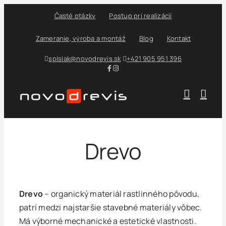
Skip
Časté otázky
Postup pri realizácií
to
content
Zameranie, výroba a montáž
Blog
Kontakt
spisiak@novodrevis.sk
+421 905 951 396
Drevo
Drevo
– organický materiál rastlinného pôvodu,
patrí medzi najstaršie stavebné materiály vôbec.
Má výborné mechanické a estetické vlastnosti.