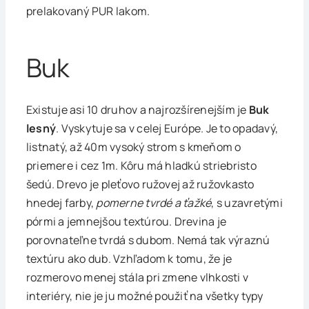
prelakovaný PUR lakom.
Buk
Existuje asi 10 druhov a najrozšírenejším je
Buk
lesný
. Vyskytuje sa v celej Európe. Je to opadavý,
listnatý, až 40m vysoký strom s kmeňom o
priemere i cez 1m. Kôru má hladkú striebristo
šedú. Drevo je pleťovo ružovej až ružovkasto
hnedej farby,
pomerne tvrdé a ťažké
, s uzavretými
pórmi a jemnejšou textúrou. Drevina je
porovnateľne tvrdá s dubom. Nemá tak výraznú
textúru ako dub. Vzhľadom k tomu, že je
rozmerovo menej stála pri zmene vlhkosti v
interiéry, nie je ju možné použiť na všetky typy