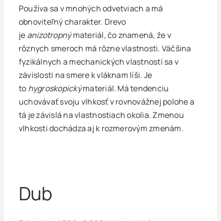
Používa sa v mnohých odvetviach a má
obnoviteľný charakter. Drevo
je
anizotropný
materiál, čo znamená, že v
rôznych smeroch má rôzne vlastnosti. Väčšina
fyzikálnych a mechanických vlastností sa v
závislosti na smere k vláknam líši. Je
to
hygroskopický
materiál. Má tendenciu
uchovávať svoju vlhkosť v rovnovážnej polohe a
tá je závislá na vlastnostiach okolia. Zmenou
vlhkosti dochádza aj k rozmerovým zmenám.
Dub