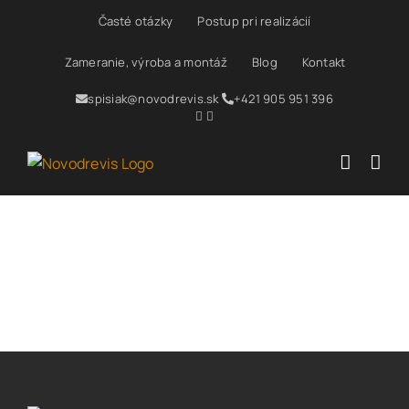
Skip
Časté otázky
Postup pri realizácií
to
content
Zameranie, výroba a montáž
Blog
Kontakt
spisiak@novodrevis.sk
+421 905 951 396