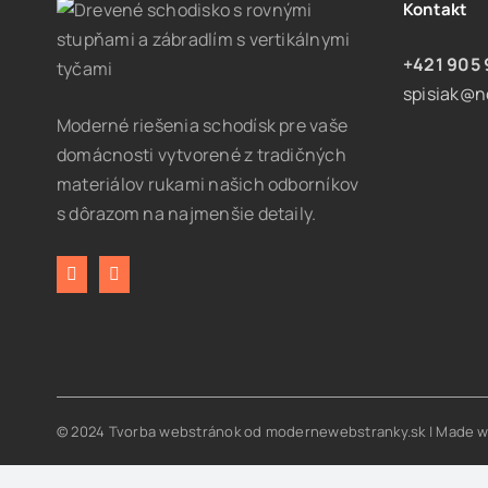
Kontakt
+421 905 
spisiak@n
Moderné riešenia schodísk pre vaše
domácnosti vytvorené z tradičných
materiálov rukami našich odborníkov
s dôrazom na najmenšie detaily.
© 2024
Tvorba webstránok
od modernewebstranky.sk | Made w