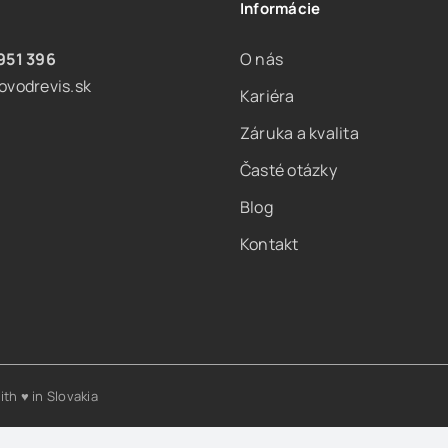
Informácie
951 396
O nás
ovodrevis.sk
Kariéra
Záruka a kvalita
Časté otázky
Blog
Kontakt
ith
♥
in Slovakia