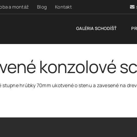
roba a montáž
Blog
Kontakt
GALÉRIA SCHODÍŠŤ
PR
vené konzolové s
 stupne hrúbky 70mm ukotvené o stenu a zavesené na drev