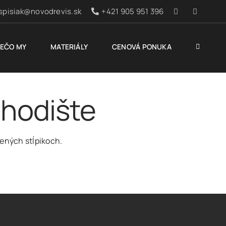
spisiak@novodrevis.sk
+421 905 951 396
EČO MY
MATERIÁLY
CENOVÁ PONUKA
chodište
ených stĺpikoch.