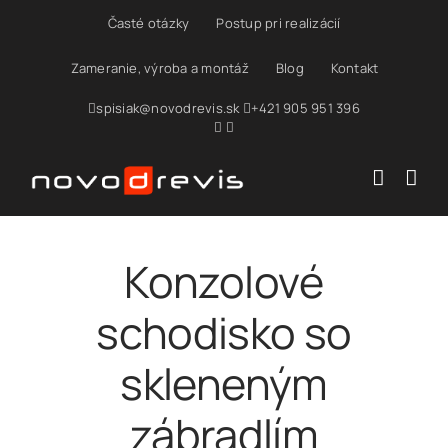
Skip
Časté otázky
Postup pri realizácií
to
content
Zameranie, výroba a montáž
Blog
Kontakt
spisiak@novodrevis.sk
+421 905 951 396
Konzolové
schodisko so
skleneným
zábradlím