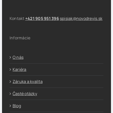
Kontakt
+421 905 951 396
spisiak@novodrevis.sk
Informácie
O nás
Kariéra
Záruka a kvalita
Časté otázky
Blog