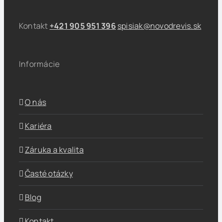
Kontakt
+421 905 951 396
spisiak@novodrevis.sk
Informácie
O nás
Kariéra
Záruka a kvalita
Časté otázky
Blog
Kontakt