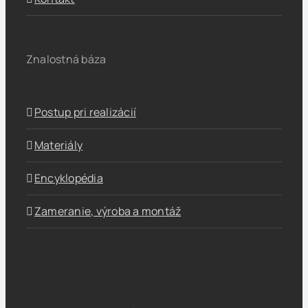
Znalostná báza
Postup pri realizácií
Materiály
Encyklopédia
Zameranie, výroba a montáž