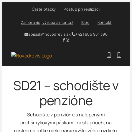
Skip
Časté otázky
Postup pri realizácií
to
content
Zameranie, výroba a montáž
Blog
Kontakt
spisiak@novodrevis.sk
+421 905 951 396
SD21 – schodište v
penzióne
Schodište v penzióne s nalepenými
protišmykovými páskami na stupňoch, na
poslednej fotke prekonanie výškového rozdielu.