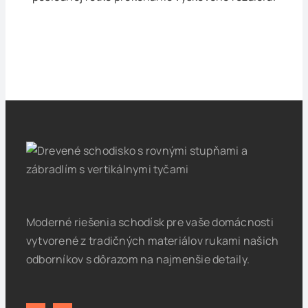
Moderné riešenia schodísk pre vaše domácnosti
vytvorené z tradičných materiálov rukami našich
odborníkov s dôrazom na najmenšie detaily.