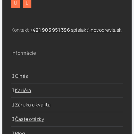
Kontakt
+421 905 951 396
spisiak@novodrevis.sk
Informácie
O nás
Kariéra
Záruka a kvalita
Časté otázky
Blog