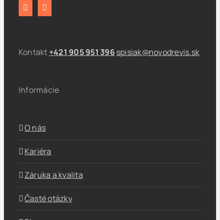
Kontakt
+421 905 951 396
spisiak@novodrevis.sk
Informácie
O nás
Kariéra
Záruka a kvalita
Časté otázky