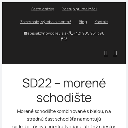
Skip
Časté otázky
Postup pri realizácií
to
content
Zameranie, výroba a montáž
Blog
Kontakt
spisiak@novodrevis.sk
+421 905 951 396
SD22 – morené
schodište
Morené schodište kombinované s bielou, na
strednú časť schodišťa namontujú
sadrokartónovú priečku tvoriacu úložný priestor