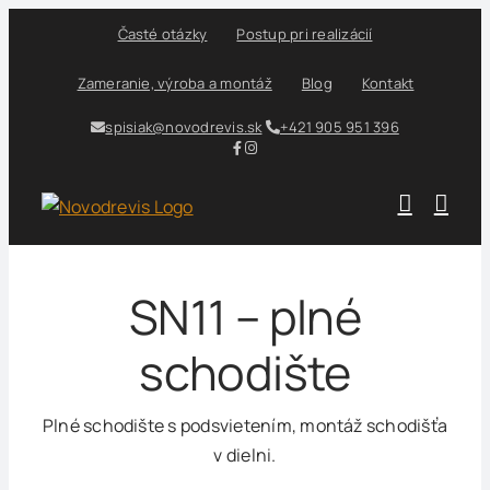
Skip
Časté otázky
Postup pri realizácií
to
content
Zameranie, výroba a montáž
Blog
Kontakt
spisiak@novodrevis.sk
+421 905 951 396
SN11 – plné
schodište
Plné schodište s podsvietením, montáž schodišťa
v dielni.