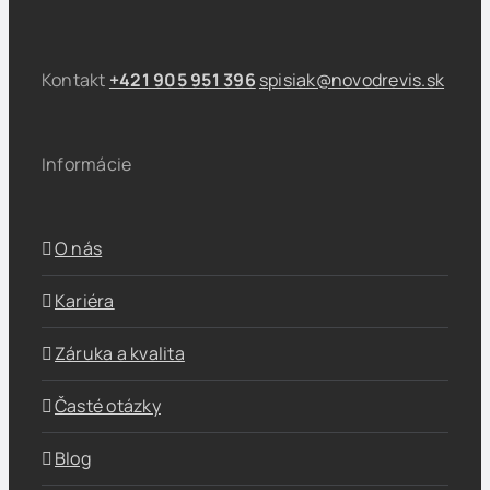
Kontakt
+421 905 951 396
spisiak@novodrevis.sk
Informácie
O nás
Kariéra
Záruka a kvalita
Časté otázky
Blog