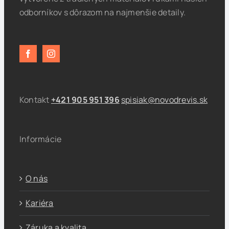
odborníkov s dôrazom na najmenšie detaily.
Kontakt
+421 905 951 396
spisiak@novodrevis.sk
Informácie
O nás
Kariéra
Záruka a kvalita