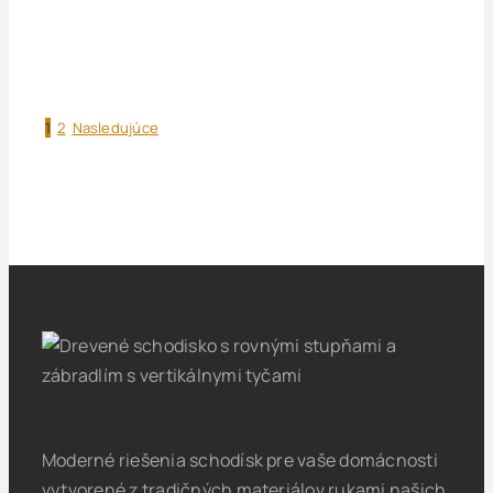
Konzolové schodisko so skleneným zábradlím
Elegantné veľmi žiadané [...]
1
2
Nasledujúce
Moderné riešenia schodísk pre vaše domácnosti
vytvorené z tradičných materiálov rukami našich