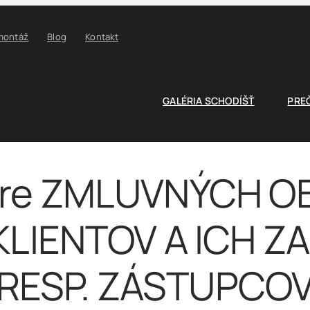
 montáž
Blog
Kontakt
GALÉRIA SCHODÍŠŤ
PRE
 pre ZMLUVNÝCH 
KLIENTOV A ICH 
RESP. ZÁSTUPCO