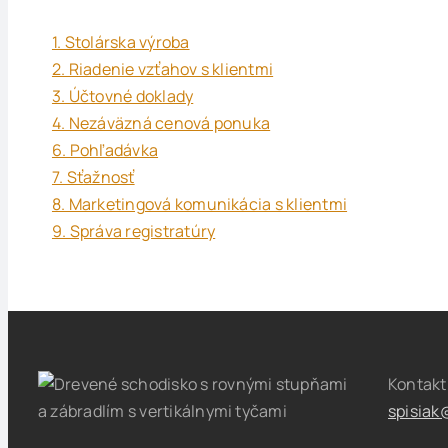
1. Stolárska výroba
2. Riadenie vzťahov s klientmi
3. Účtovné doklady
4. Nezáväzná cenová ponuka
6. Pohľadávka
7. Sťažnosť
8. Marketingová komunikácia s klientmi
9. Správa registratúry
Kontak
spisiak