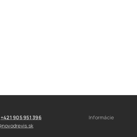
t
+421 905 951 396
Informácie
@novodrevis.sk