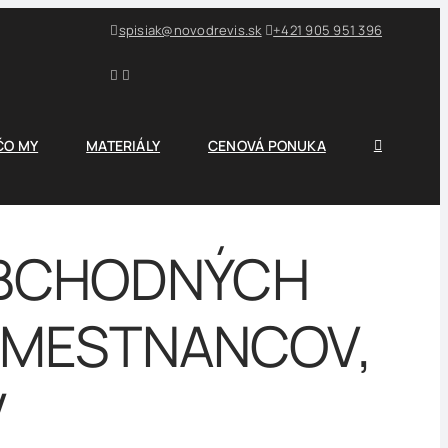
spisiak@novodrevis.sk
+421 905 951 396
ČO MY
MATERIÁLY
CENOVÁ PONUKA
OBCHODNÝCH
ZAMESTNANCOV,
V